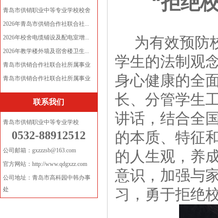
“拒绝校
青岛市供销职业中等专业学校校舍
电...
2026年青岛市供销合作社联合社...
2026年校舍电缆铺设及配电室增...
为有效预防校
2026年教学楼外墙及宿舍楼卫生...
学生的法制观
青岛市供销合作社联合社所属事业
身心健康的全面
单...
青岛市供销合作社联合社所属事业
单...
长、分管学生工
联系我们
讲话，结合全
青岛市供销职业中等专业学校
0532-88912512
的本质、特征
公司邮箱：gxzzzsb@163.com
的人生观，养
官方网站：http://www.qdgxzz.com
意识，加强与
公司地址：青岛市高科园中韩办事
处
习，勇于拒绝