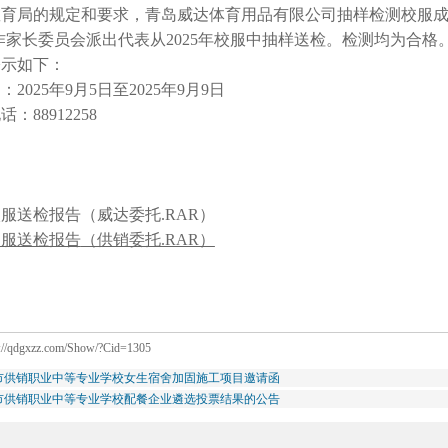
教育局的规定和要求，青岛威达体育用品有限公司抽样检测校服
作家长委员会派出代表从2025年校服中抽样送检。检测均为合格
公示如下：
2025年9月5日至2025年9月9日
：88912258
校服送检报告
（威达委托.RAR
）
校服送检报告
（供销委托.RAR）
p://qdgxzz.com/Show/?Cid=1305
市供销职业中等专业学校女生宿舍加固施工项目邀请函
市供销职业中等专业学校配餐企业遴选投票结果的公告