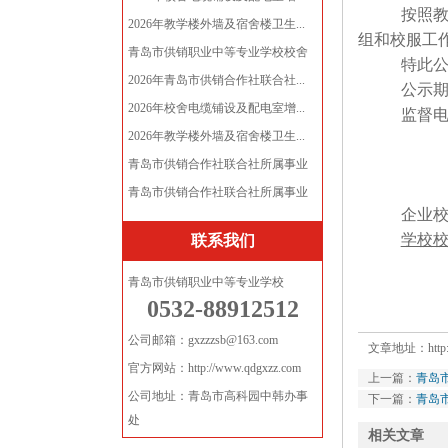
按照
2026年教学楼外墙及宿舍楼卫生...
组和校服工
青岛市供销职业中等专业学校校舍
特此
电...
2026年青岛市供销合作社联合社...
公示期：
2026年校舍电缆铺设及配电室增...
监督电话
2026年教学楼外墙及宿舍楼卫生...
青岛市供销合作社联合社所属事业
单...
青岛市供销合作社联合社所属事业
企业
单...
学校
联系我们
青岛市供销职业中等专业学校
0532-88912512
公司邮箱：gxzzzsb@163.com
文章地址：
htt
官方网站：http://www.qdgxzz.com
上一篇：
青岛
公司地址：青岛市高科园中韩办事
下一篇：
青岛
处
相关文章