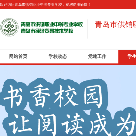
欢迎访问青岛市供销职业中等专业学校，祝您使用愉快！
青岛市供销
网站首页
学校动态
党建工作
学