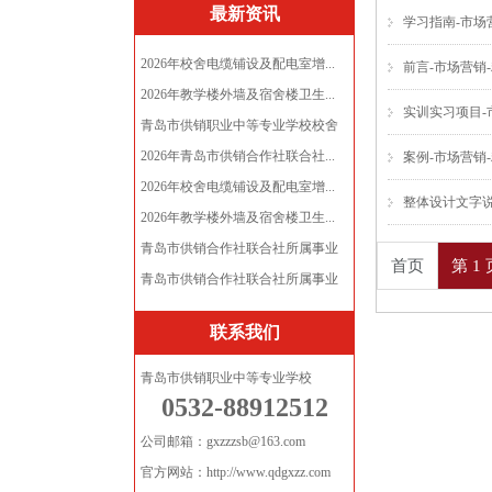
最新资讯
学习指南-市场
2026年校舍电缆铺设及配电室增...
前言-市场营销
2026年教学楼外墙及宿舍楼卫生...
实训实习项目-
青岛市供销职业中等专业学校校舍
电...
2026年青岛市供销合作社联合社...
案例-市场营销
2026年校舍电缆铺设及配电室增...
整体设计文字说
2026年教学楼外墙及宿舍楼卫生...
青岛市供销合作社联合社所属事业
首页
第 1 
单...
青岛市供销合作社联合社所属事业
单...
联系我们
青岛市供销职业中等专业学校
0532-88912512
公司邮箱：gxzzzsb@163.com
官方网站：http://www.qdgxzz.com