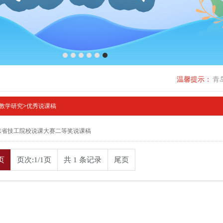
1
2
3
4
5
6
温馨提示：
青
教学研究
>
优秀说课稿
东省技工院校说课大赛二等奖说课稿
页
页次:1/1页
共 1 条记录
尾页