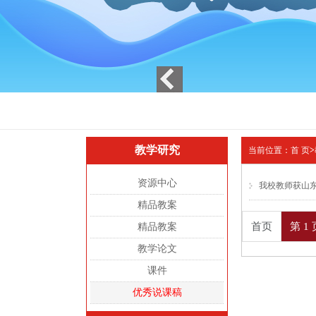
教学研究
当前位置：
首 页
>
资源中心
我校教师获山
精品教案
首页
第 1 
精品教案
教学论文
课件
优秀说课稿